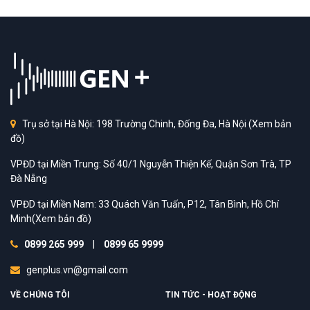
Trụ sở tại Hà Nội: 198 Trường Chinh, Đống Đa, Hà Nội
(Xem bản
đồ)
VPĐD tại Miền Trung: Số 40/1 Nguyễn Thiện Kế, Quận Sơn Trà, TP
Đà Nẵng
VPĐD tại Miền Nam: 33 Quách Văn Tuấn, P12, Tân Bình, Hồ Chí
Minh
(Xem bản đồ)
0899 265 999
|
0899 65 9999
genplus.vn@gmail.com
VỀ CHÚNG TÔI
TIN TỨC - HOẠT ĐỘNG