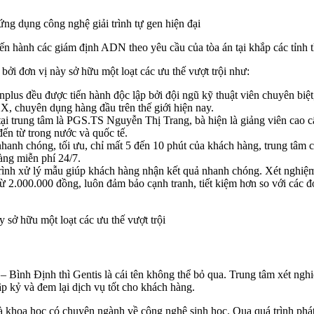
ng dụng công nghệ giải trình tự gen hiện đại
tiến hành các giám định ADN theo yêu cầu của tòa án tại khắp các tỉnh 
bởi đơn vị này sở hữu một loạt các ưu thế vượt trội như:
nplus đều được tiến hành độc lập bởi đội ngũ kỹ thuật viên chuyên biệt
 chuyên dụng hàng đầu trên thế giới hiện nay.
 trung tâm là PGS.TS Nguyễn Thị Trang, bà hiện là giảng viên cao cấp
n từ trong nước và quốc tế.
hanh chóng, tối ưu, chỉ mất 5 đến 10 phút của khách hàng, trung tâm 
àng miễn phí 24/7.
trình xử lý mẫu giúp khách hàng nhận kết quả nhanh chóng. Xét nghiệm 
ừ 2.000.000 đồng, luôn đảm bảo cạnh tranh, tiết kiệm hơn so với các đơn
 sở hữu một loạt các ưu thế vượt trội
 Bình Định thì Gentis là cái tên không thể bỏ qua. Trung tâm xét ng
ập kỷ và đem lại dịch vụ tốt cho khách hàng.
hà khoa học có chuyên ngành về công nghệ sinh học. Qua quá trình phá