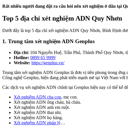
Rất nhiều người đang đặt ra câu hỏi nên xét nghiệm ở đâu tại Q
Top 5 địa chỉ xét nghiệm ADN Quy Nhơn
Dưới đây là top 5 địa chỉ xét nghiệm ADN Quy Nhơn, Bình Định được
1. Trung tâm xét nghiệm ADN Genplus
Địa chỉ:
104 Nguyễn Huệ, Trần Phú, Thành Phố Quy Nhơn, tỉ
Hotline:
0899 65 9999
Website:
https://genplus.vn/
Trung tâm xét nghiệm ADN Genplus là đơn vị tiên phong trong ứng dụ
Công nghệ Genplus, hiện đang phát triển mạnh mẽ tại Việt Nam với h
Các dịch vụ xét nghiệm ADN chính tại Genplus hiện nay có thể kể đ
Xét nghiệm ADN cha con
, mẹ con.
Xét nghiệm ADN ông cháu, bà cháu.
Xét nghiệm ADN anh em ruột.
Xét nghiệm ADN thai nhi.
Xét nghiệm ADN họ hàng.
Xét nghiệm ADN pháp lý
…