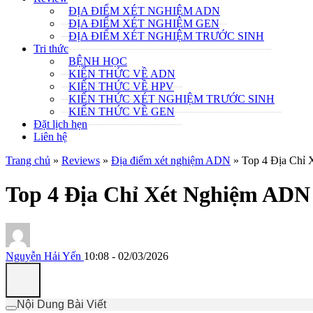
ĐỊA ĐIỂM XÉT NGHIỆM ADN
ĐỊA ĐIỂM XÉT NGHIỆM GEN
ĐỊA ĐIỂM XÉT NGHIỆM TRƯỚC SINH
Tri thức
BỆNH HỌC
KIẾN THỨC VỀ ADN
KIẾN THỨC VỀ HPV
KIẾN THỨC XÉT NGHIỆM TRƯỚC SINH
KIẾN THỨC VỀ GEN
Đặt lịch hẹn
Liên hệ
Trang chủ
»
Reviews
»
Địa điểm xét nghiệm ADN
»
Top 4 Địa Chỉ 
Top 4 Địa Chỉ Xét Nghiệm ADN 
Nguyễn Hải Yến
10:08 - 02/03/2026
Nội Dung Bài Viết