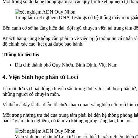
Một trong số đó là hệ thống giám sát các quy trình xét nghiệm tự độn
Trung tâm xét nghiệm DNA Testings có hệ thống máy móc giám
Bên cạnh cơ sở hạ tầng hiện đại, đội ngũ chuyên viên tại trung tâm đ
Khách hàng cũng không cần phải lo về việc bị lộ thông tin cá nhân v
độ chính xác cao, kết quả được bảo hành.
Thông tin liên hệ:
Địa chỉ: thành phố Quy Nhơn, Bình Định, Việt Nam
4. Viện Sinh học phân tử Loci
Là một đơn vị hoạt động chuyên sâu trong lĩnh vực sinh học phân tử,
những người có chuyên môn.
Vì thế mà đây là địa điểm tổ chức tham quan và nghiên cứu mô hình m
Một trong những ưu thế của trung tâm phải kể đến hệ thống phòng lab
bác sĩ giàu kinh nghiệm, có tâm và không ngừng sáng tạo, học hỏi.
Viện sinh học phân tử Loci tự hào có thiết bị xét nghiệm hiện đ