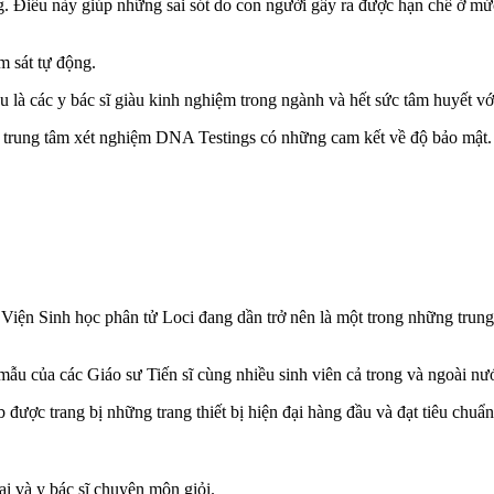
g. Điều này giúp những sai sót do con người gây ra được hạn chế ở mức
 sát tự động.
ều là các y bác sĩ giàu kinh nghiệm trong ngành và hết sức tâm huyết v
ì trung tâm xét nghiệm DNA Testings có những cam kết về độ bảo mật. 
 Viện Sinh học phân tử Loci đang dần trở nên là một trong những trung 
ẫu của các Giáo sư Tiến sĩ cùng nhiều sinh viên cả trong và ngoài nư
 được trang bị những trang thiết bị hiện đại hàng đầu và đạt tiêu chu
ại và y bác sĩ chuyên môn giỏi.