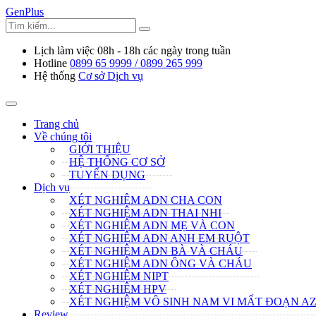
GenPlus
Lịch làm việc
08h - 18h các ngày trong tuần
Hotline
0899 65 9999 / 0899 265 999
Hệ thống
Cơ sở Dịch vụ
Trang chủ
Về chúng tôi
GIỚI THIỆU
HỆ THỐNG CƠ SỞ
TUYỂN DỤNG
Dịch vụ
XÉT NGHIỆM ADN CHA CON
XÉT NGHIỆM ADN THAI NHI
XÉT NGHIỆM ADN MẸ VÀ CON
XÉT NGHIỆM ADN ANH EM RUỘT
XÉT NGHIỆM ADN BÀ VÀ CHÁU
XÉT NGHIỆM ADN ÔNG VÀ CHÁU
XÉT NGHIỆM NIPT
XÉT NGHIỆM HPV
XÉT NGHIỆM VÔ SINH NAM VI MẤT ĐOẠN A
Review