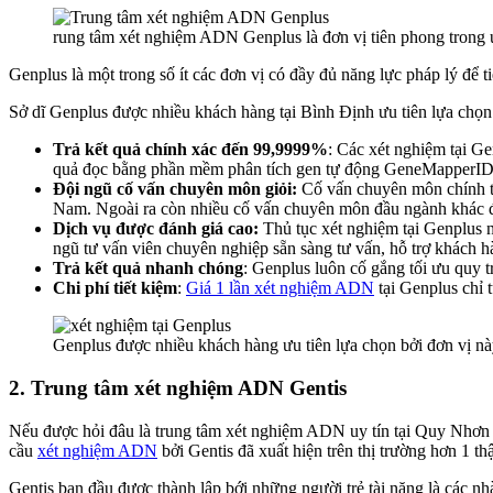
rung tâm xét nghiệm ADN Genplus là đơn vị tiên phong trong ứ
Genplus là một trong số ít các đơn vị có đầy đủ năng lực pháp lý để 
Sở dĩ Genplus được nhiều khách hàng tại Bình Định ưu tiên lựa chọn 
Trả kết quả chính xác đến 99,9999%
: Các xét nghiệm tại Ge
quả đọc bằng phần mềm phân tích gen tự động GeneMapperIDX,
Đội ngũ cố vấn chuyên môn giỏi:
Cố vấn chuyên môn chính tại
Nam. Ngoài ra còn nhiều cố vấn chuyên môn đầu ngành khác đế
Dịch vụ được đánh giá cao:
Thủ tục xét nghiệm tại Genplus n
ngũ tư vấn viên chuyên nghiệp sẵn sàng tư vấn, hỗ trợ khách h
Trả kết quả nhanh chóng
: Genplus luôn cố gắng tối ưu quy 
Chi phí tiết kiệm
:
Giá 1 lần xét nghiệm ADN
tại Genplus chỉ t
Genplus được nhiều khách hàng ưu tiên lựa chọn bởi đơn vị này
2. Trung tâm xét nghiệm ADN Gentis
Nếu được hỏi đâu là trung tâm xét nghiệm ADN uy tín tại Quy Nhơn –
cầu
xét nghiệm ADN
bởi Gentis đã xuất hiện trên thị trường hơn 1 th
Gentis ban đầu được thành lập bới những người trẻ tài năng là các n