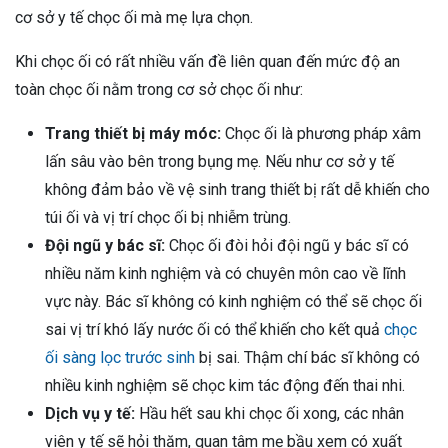
cơ sở y tế chọc ối mà mẹ lựa chọn.
Khi chọc ối có rất nhiều vấn đề liên quan đến mức độ an
toàn chọc ối nằm trong cơ sở chọc ối như:
Trang thiết bị máy móc:
Chọc ối là phương pháp xâm
lấn sâu vào bên trong bụng mẹ. Nếu như cơ sở y tế
không đảm bảo về vệ sinh trang thiết bị rất dễ khiến cho
túi ối và vị trí chọc ối bị nhiễm trùng.
Đội ngũ y bác sĩ:
Chọc ối đòi hỏi đội ngũ y bác sĩ có
nhiều năm kinh nghiệm và có chuyên môn cao về lĩnh
vực này. Bác sĩ không có kinh nghiệm có thể sẽ chọc ối
sai vị trí khó lấy nước ối có thể khiến cho kết quả
chọc
ối sàng lọc trước sinh
bị sai. Thậm chí bác sĩ không có
nhiều kinh nghiệm sẽ chọc kim tác động đến thai nhi.
Dịch vụ y tế:
Hầu hết sau khi chọc ối xong, các nhân
viên y tế sẽ hỏi thăm, quan tâm mẹ bầu xem có xuất