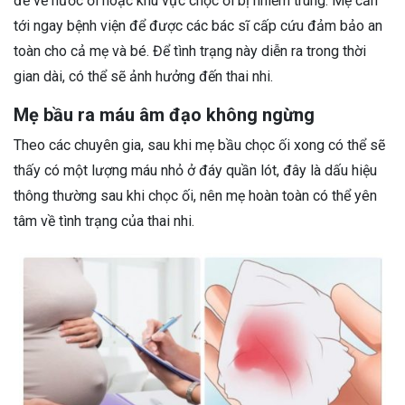
đề về nước ối hoặc khu vực chọc ối bị nhiễm trùng. Mẹ cần
tới ngay bệnh viện để được các bác sĩ cấp cứu đảm bảo an
toàn cho cả mẹ và bé. Để tình trạng này diễn ra trong thời
gian dài, có thể sẽ ảnh hưởng đến thai nhi.
Mẹ bầu ra máu âm đạo không ngừng
Theo các chuyên gia, sau khi mẹ bầu chọc ối xong có thể sẽ
thấy có một lượng máu nhỏ ở đáy quần lót, đây là dấu hiệu
thông thường sau khi chọc ối, nên mẹ hoàn toàn có thể yên
tâm về tình trạng của thai nhi.