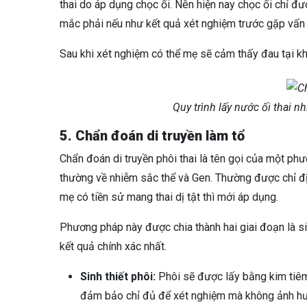
thai do áp dụng chọc ối. Nên hiện nay chọc ối chỉ đ
mắc phải nếu như kết quả xét nghiệm trước gặp vấn
Sau khi xét nghiệm có thể mẹ sẽ cảm thấy đau tại kh
Quy trình lấy nước ối thai n
5. Chẩn đoán di truyền làm tổ
Chẩn đoán di truyền phôi thai là tên gọi của một ph
thường về nhiễm sắc thể và Gen. Thường được chỉ đị
mẹ có tiền sử mang thai dị tật thì mới áp dụng.
Phương pháp này được chia thành hai giai đoạn là si
kết quả chính xác nhất.
Sinh thiết phôi:
Phôi sẽ được lấy bằng kim tiêm
đảm bảo chỉ đủ để xét nghiệm mà không ảnh hưởn