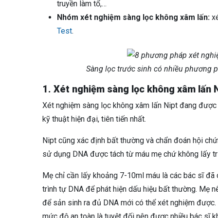
truyền làm tổ,…
Nhóm xét nghiệm sàng lọc không xâm lấn:
xé
Test
.
Sàng lọc trước sinh có nhiều phương 
1.
Xét nghiệm sàng lọc không xâm lấn 
Xét nghiệm sàng lọc không xâm lấn Nipt đang được đ
kỹ thuật hiện đại, tiên tiến nhất.
Nipt cũng xác định bất thường và chẩn đoán hội chứ
sử dụng DNA được tách từ máu mẹ chứ không lấy trực
Mẹ chỉ cần lấy khoảng 7-10ml máu là các bác sĩ đã
trình tự DNA để phát hiện dấu hiệu bất thường. Mẹ nên
để sản sinh ra đủ DNA mới có thể xét nghiệm được
mức độ an toàn là tuyệt đối nên được nhiều bác sĩ k