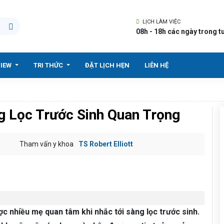
LỊCH LÀM VIỆC
08h - 18h các ngày trong t
VIEW
TRI THỨC
ĐẶT LỊCH HẸN
LIÊN HỆ
 Lọc Trước Sinh Quan Trọng
Tham vấn y khoa
TS Robert Elliott
ợc nhiều mẹ quan tâm khi nhắc tới sàng lọc trước sinh.