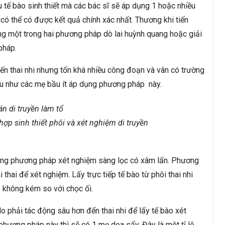
tế bào sinh thiết mà các bác sĩ sẽ áp dụng 1 hoặc nhiều
có thể có được kết quả chính xác nhất. Thương khi tiến
ng một trong hai phương pháp dò lai huỳnh quang hoặc giải
pháp.
ến thai nhi nhưng tốn khá nhiều công đoạn và vân có trường
u như các mẹ bầu ít áp dụng phương pháp này.
hợp sinh thiết phôi và xét nghiệm di truyền
hững phương pháp xét nghiệm sàng lọc có xâm lấn. Phương
thai để xét nghiệm. Lấy trực tiếp tế bào từ phôi thai nhi
 không kém so với chọc ối.
do phải tác động sâu hơn đến thai nhi để lấy tế bào xét
hương pháp này thì sẽ có 1 mẹ dọa sẩy. Đây là một tỉ lệ