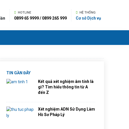
HOTLINE
HỆ THỐNG
uần
0899 65 9999 / 0899 265 999
Cơ sở Dịch vụ
TIN GẦN ĐÂY
Kết quả xét nghiệm âm tính là
gì? Tìm hiểu thông tin từ A
đến Z
Xét nghiệm ADN Sử Dụng Làm
Hồ Sơ Pháp Lý