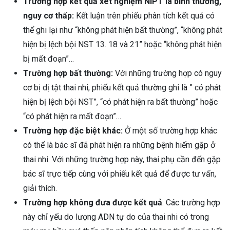
Trường hợp kết quả xét nghiệm NIPT là bình thường,
nguy cơ thấp:
Kết luận trên phiếu phân tích kết quả có
thể ghi lại như “không phát hiện bất thường”, “không phát
hiện bị lệch bội NST 13. 18 và 21” hoặc “không phát hiện
bị mất đoạn”…
Trường hợp bất thường:
Với những trường hợp có nguy
cơ bị dị tật thai nhi, phiếu kết quả thường ghi là ” có phát
hiện bị lệch bội NST”, “có phát hiện ra bất thường” hoặc
“có phát hiện ra mất đoạn”…
Trường hợp đặc biệt khác:
Ở một số trường hợp khác
có thể là bác sĩ đã phát hiện ra những bệnh hiếm gặp ở
thai nhi. Với những trường hợp này, thai phụ cần đến gặp
bác sĩ trực tiếp cùng với phiếu kết quả để được tư vấn,
giải thích.
Trường hợp không đưa được kết quả
: Các trường hợp
này chỉ yếu do lượng ADN tự do của thai nhi có trong