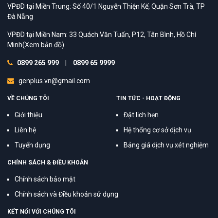
VPĐD tại Miền Trung: Số 40/1 Nguyễn Thiện Kế, Quận Sơn Trà, TP
Đà Nẵng
VPĐD tại Miền Nam: 33 Quách Văn Tuấn, P12, Tân Bình, Hồ Chí
Minh
(Xem bản đồ)
0899 265 999
|
0899 65 9999
genplus.vn@gmail.com
VỀ CHÚNG TÔI
TIN TỨC - HOẠT ĐỘNG
Giới thiệu
Đặt lịch hẹn
Liên hệ
Hệ thống cơ sở dịch vụ
Tuyển dụng
Bảng giá dịch vụ xét nghiệm
CHÍNH SÁCH & ĐIỀU KHOẢN
Chính sách bảo mật
Chính sách và Điều khoản sử dụng
KẾT NỐI VỚI CHÚNG TÔI