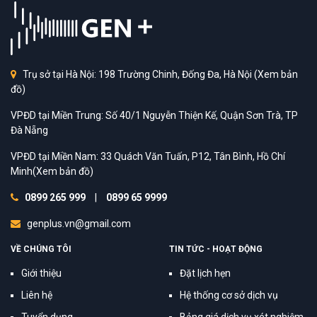
Trụ sở tại Hà Nội: 198 Trường Chinh, Đống Đa, Hà Nội
(Xem bản
đồ)
VPĐD tại Miền Trung: Số 40/1 Nguyễn Thiện Kế, Quận Sơn Trà, TP
Đà Nẵng
VPĐD tại Miền Nam: 33 Quách Văn Tuấn, P12, Tân Bình, Hồ Chí
Minh
(Xem bản đồ)
0899 265 999
|
0899 65 9999
genplus.vn@gmail.com
VỀ CHÚNG TÔI
TIN TỨC - HOẠT ĐỘNG
Giới thiệu
Đặt lịch hẹn
Liên hệ
Hệ thống cơ sở dịch vụ