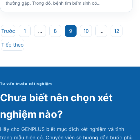
thường gặp. Trong đó, bệnh tim bẩm sinh có…
Phân
Trước
1
…
8
9
10
…
12
trang
Tiếp theo
bài
viết
Tư vấn trước xét nghiệm
Chưa biết nên chọn xét
nghiệm nào?
Hãy cho GENPLUS biết mục đích xét nghiệm và tình
trạng mẫu hiện có. Chuyên viên sẽ hướng dẫn bước phù