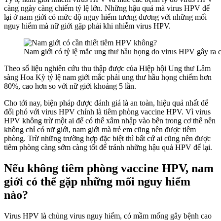
càng ngày càng chiếm tỷ lệ lớn. Những hậu quả mà virus HPV để
lại ở nam giới có mức độ nguy hiểm tương đương với những mối
nguy hiểm mà nữ giới gặp phải khi nhiễm virus HPV.
Nam giới có tỷ lệ mắc ung thư hầu họng do virus HPV gây ra ca
Theo số liệu nghiên cứu thu thập được của Hiệp hội Ung thư Lâm
sàng Hoa Kỳ tỷ lệ nam giới mắc phải ung thư hầu họng chiếm hơn
80%, cao hơn so với nữ giới khoảng 5 lần.
Cho tới nay, biện pháp được đánh giá là an toàn, hiệu quả nhất để
đối phó với virus HPV chính là tiêm phòng vaccine HPV. Vì virus
HPV không trừ một ai để có thể xâm nhập vào bên trong cơ thể nên
không chỉ có nữ giới, nam giới mà trẻ em cũng nên được tiêm
phòng. Trừ những trường hợp đặc biệt thì bất cứ ai cũng nên được
tiêm phòng càng sớm càng tốt để tránh những hậu quả HPV để lại.
Nếu không tiêm phòng vaccine HPV, nam
giới có thể gặp những mối nguy hiểm
nào?
Virus HPV là chủng virus nguy hiểm, có mầm mống gây bệnh cao