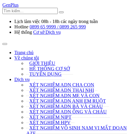
GenPlus
Lịch làm việc
08h - 18h các ngày trong tuần
Hotline
0899 65 9999 / 0899 265 999
Hệ thống
Cơ sở Dịch vụ
Trang chủ
Về chúng tôi
GIỚI THIỆU
HỆ THỐNG CƠ SỞ
TUYỂN DỤNG
Dịch vụ
XÉT NGHIỆM ADN CHA CON
XÉT NGHIỆM ADN THAI NHI
XÉT NGHIỆM ADN MẸ VÀ CON
XÉT NGHIỆM ADN ANH EM RUỘT
XÉT NGHIỆM ADN BÀ VÀ CHÁU
XÉT NGHIỆM ADN ÔNG VÀ CHÁU
XÉT NGHIỆM NIPT
XÉT NGHIỆM HPV
XÉT NGHIỆM VÔ SINH NAM VI MẤT ĐOẠN
AZF