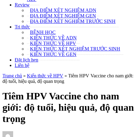
Review
ĐỊA ĐIỂM XÉT NGHIỆM ADN
ĐỊA ĐIỂM XÉT NGHIỆM GEN
ĐỊA ĐIỂM XÉT NGHIỆM TRƯỚC SINH
Tri thức
BỆNH HỌC
KIẾN THỨC VỀ ADN
KIẾN THỨC VỀ HPV
KIẾN THỨC XÉT NGHIỆM TRƯỚC SINH
KIẾN THỨC VỀ GEN
Đặt lịch hẹn
Liên hệ
Trang chủ
»
Kiến thức về HPV
»
Tiêm HPV Vaccine cho nam giới:
độ tuổi, hiệu quả, độ quan trọng
Tiêm HPV Vaccine cho nam
giới: độ tuổi, hiệu quả, độ quan
trọng