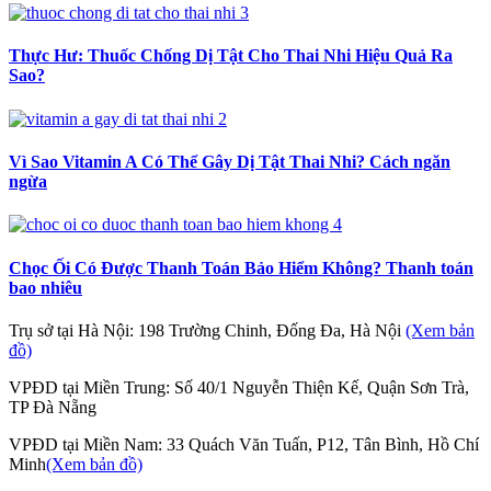
Thực Hư: Thuốc Chống Dị Tật Cho Thai Nhi Hiệu Quả Ra
Sao?
Vì Sao Vitamin A Có Thể Gây Dị Tật Thai Nhi? Cách ngăn
ngừa
Chọc Ối Có Được Thanh Toán Bảo Hiểm Không? Thanh toán
bao nhiêu
Trụ sở tại Hà Nội: 198 Trường Chinh, Đống Đa, Hà Nội
(Xem bản
đồ)
VPĐD tại Miền Trung: Số 40/1 Nguyễn Thiện Kế, Quận Sơn Trà,
TP Đà Nẵng
VPĐD tại Miền Nam: 33 Quách Văn Tuấn, P12, Tân Bình, Hồ Chí
Minh
(Xem bản đồ)