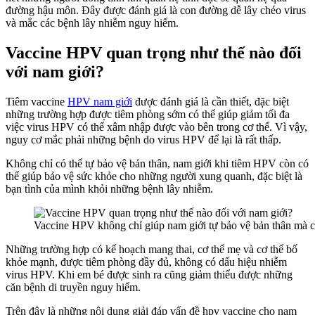
đường hậu môn. Đây được đánh giá là con đường dễ lây chéo virus
và mắc các bệnh lây nhiễm nguy hiểm.
Vaccine HPV quan trọng như thế nào đối
với nam giới?
Tiêm vaccine
HPV nam giới
được đánh giá là cần thiết, đặc biệt
những trường hợp được tiêm phòng sớm có thể giúp giảm tối đa
việc virus HPV có thể xâm nhập được vào bên trong cơ thể. Vì vậy,
nguy cơ mắc phải những bệnh do virus HPV để lại là rất thấp.
Không chỉ có thể tự bảo vệ bản thân, nam giới khi tiêm HPV còn có
thể giúp bảo vệ sức khỏe cho những người xung quanh, đặc biệt là
bạn tình của mình khỏi những bệnh lây nhiễm.
Vaccine HPV không chỉ giúp nam giới tự bảo vệ bản thân mà 
Những trường hợp có kế hoạch mang thai, cơ thể mẹ và cơ thể bố
khỏe mạnh, được tiêm phòng đầy đủ, không có dấu hiệu nhiễm
virus HPV. Khi em bé được sinh ra cũng giảm thiểu được những
căn bệnh di truyền nguy hiểm.
Trên đây là những nội dung giải đáp vấn đề hpv vaccine cho nam