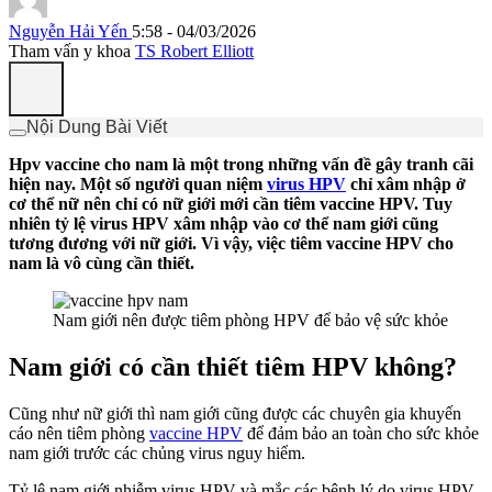
Nguyễn Hải Yến
5:58 - 04/03/2026
Tham vấn y khoa
TS Robert Elliott
Nội Dung Bài Viết
Hpv vaccine cho nam là một trong những vấn đề gây tranh cãi
hiện nay. Một số người quan niệm
virus HPV
chỉ xâm nhập ở
cơ thể nữ nên chỉ có nữ giới mới cần tiêm vaccine HPV. Tuy
nhiên tỷ lệ virus HPV xâm nhập vào cơ thể nam giới cũng
tương đương với nữ giới. Vì vậy, việc tiêm vaccine HPV cho
nam là vô cùng cần thiết.
Nam giới nên được tiêm phòng HPV để bảo vệ sức khỏe
Nam giới có cần thiết tiêm HPV không?
Cũng như nữ giới thì nam giới cũng được các chuyên gia khuyến
cáo nên tiêm phòng
vaccine HPV
để đảm bảo an toàn cho sức khỏe
nam giới trước các chủng virus nguy hiểm.
Tỷ lệ nam giới nhiễm virus HPV và mắc các bệnh lý do virus HPV