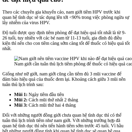
Theo các chuyên gia khuyến cáo, nam giới tiêm HPV trước khi
quan hệ tình dục sẽ tác dụng lên tới <90% trong việc phòng ngừa sự
lây nhiễm của virus HPV.
Độ tuổi được quy định tiêm phòng để đạt hiệu quả tốt nhất là từ 9-
26 tuổi, tuy nhiên với các bé nam từ 11-13 tuổi, gia đình đủ điều
kiện thì nên cho con tiêm càng sớm càng tốt để thuốc có hiệu quả tốt
nhất.
Nam giới cần tuân thủ lịch tiêm phòng để thuốc có hiệu quả ca
Giống như nữ giới, nam giới cũng cần tiêm đủ 3 mũi vaccine để
đảm bảo hiệu quả của thuốc đem lại. Khoảng cách giữa 3 mũi nên
tuân thủ lịch trình sau:
Mũi 1:
Ngày tiêm đầu tiên
Mũi 2:
Cách mũi thứ nhất 2 tháng
Mũi 3:
Cách mũi thứ hai 4 tháng
Đối với những người đồng giới chưa quan hệ tình dục thì có thể
tuân thủ lịch trình tiêm như nam giới. Với những trường hợp đã
quan hệ tình dục thì nên tiến hành tiêm sớm trước 45 tuổi. Vì hầu
hết những người đồng tính khi quan hệ tình dục sẽ quan hệ qua