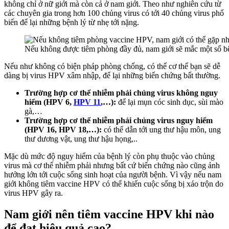
không chỉ ở nữ giới mà còn cả ở nam giới. Theo như nghiên cứu từ
các chuyên gia trong hơn 100 chủng virus có tới 40 chủng virus phổ
biến để lại những bệnh lý từ nhẹ tới nặng.
Nếu không được tiêm phòng đầy đủ, nam giới sẽ mắc một số bệ
Nếu như không có biện pháp phòng chống, có thể cơ thể bạn sẽ dễ
dàng bị virus HPV xâm nhập, để lại những biến chứng bất thường.
Trường hợp cơ thể nhiễm phải chủng virus không nguy
hiểm (HPV 6,
HPV 11
,…):
để lại mụn cóc sinh dục, sùi mào
gà,…
Trường hợp cơ thể nhiễm phải chủng virus nguy hiểm
(HPV 16, HPV 18,…):
có thể dẫn tới ung thư hậu môn, ung
thư dương vật, ung thư hậu họng,..
Mặc dù mức độ nguy hiểm của bệnh lý còn phụ thuộc vào chủng
virus mà cơ thể nhiễm phải nhưng bất cứ biến chứng nào cũng ảnh
hưởng lớn tới cuộc sống sinh hoạt của người bệnh. Vì vậy nếu nam
giới không tiêm vaccine HPV có thể khiến cuộc sống bị xáo trộn do
virus HPV gây ra.
Nam giới nên tiêm vaccine HPV khi nào
để đạt hiệu quả cao?