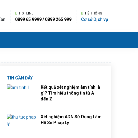
HOTLINE
HỆ THỐNG
uần
0899 65 9999 / 0899 265 999
Cơ sở Dịch vụ
TIN GẦN ĐÂY
Kết quả xét nghiệm âm tính là
gì? Tìm hiểu thông tin từ A
đến Z
Xét nghiệm ADN Sử Dụng Làm
Hồ Sơ Pháp Lý