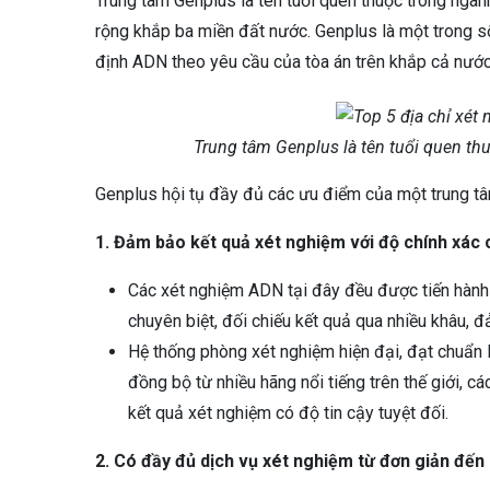
Trung tâm Genplus là tên tuổi quen thuộc trong ngà
rộng khắp ba miền đất nước. Genplus là một trong số
định ADN theo yêu cầu của tòa án trên khắp cả nước
Trung tâm Genplus là tên tuổi quen t
Genplus hội tụ đầy đủ các ưu điểm của một trung tâm
1. Đảm bảo kết quả xét nghiệm với độ chính xác 
Các xét nghiệm ADN tại đây đều được tiến hành 
chuyên biệt, đối chiếu kết quả qua nhiều khâu, 
Hệ thống phòng xét nghiệm hiện đại, đạt chuẩn 
đồng bộ từ nhiều hãng nổi tiếng trên thế giới, c
kết quả xét nghiệm có độ tin cậy tuyệt đối.
2. Có đầy đủ dịch vụ xét nghiệm từ đơn giản đế