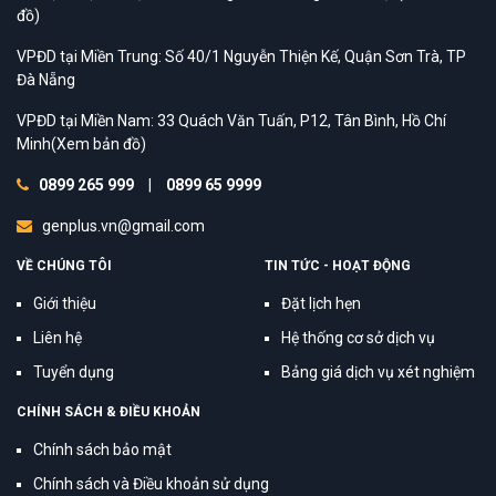
đồ)
VPĐD tại Miền Trung: Số 40/1 Nguyễn Thiện Kế, Quận Sơn Trà, TP
Đà Nẵng
VPĐD tại Miền Nam: 33 Quách Văn Tuấn, P12, Tân Bình, Hồ Chí
Minh
(Xem bản đồ)
0899 265 999
|
0899 65 9999
genplus.vn@gmail.com
VỀ CHÚNG TÔI
TIN TỨC - HOẠT ĐỘNG
Giới thiệu
Đặt lịch hẹn
Liên hệ
Hệ thống cơ sở dịch vụ
Tuyển dụng
Bảng giá dịch vụ xét nghiệm
CHÍNH SÁCH & ĐIỀU KHOẢN
Chính sách bảo mật
Chính sách và Điều khoản sử dụng