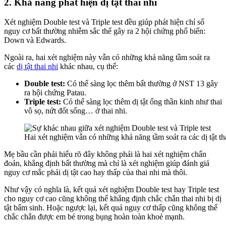
2. Khả năng phát hiện dị tật thai nhi
Xét nghiệm Double test và Triple test đều giúp phát hiện chỉ số
nguy cơ bất thường nhiễm sắc thể gây ra 2 hội chứng phổ biến:
Down và Edwards.
Ngoài ra, hai xét nghiệm này vẫn có những khả năng tầm soát ra
các
dị tật thai nhi
khác nhau, cụ thể:
Double test:
Có thể sàng lọc thêm bất thường ở NST 13 gây
ra hội chứng Patau.
Triple test:
Có thể sàng lọc thêm dị tật ống thần kinh như thai
vô sọ, nứt đốt sống… ở thai nhi.
Hai xét nghiệm vẫn có những khả năng tầm soát ra các dị tật th
Mẹ bầu cần phải hiểu rõ đây không phải là hai xét nghiệm chẩn
đoán, khẳng định bất thường mà chỉ là xét nghiệm giúp đánh giá
nguy cơ mắc phải dị tật cao hay thấp của thai nhi mà thôi.
Như vậy có nghĩa là, kết quả xét nghiệm Double test hay Triple test
cho nguy cơ cao cũng không thể khẳng định chắc chắn thai nhi bị dị
tật bẩm sinh. Hoặc ngược lại, kết quả nguy cơ thấp cũng không thể
chắc chắn được em bé trong bụng hoàn toàn khoẻ mạnh.