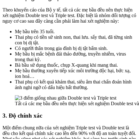
Theo khuyến cáo của Bộ y tế, tất cả các mẹ bầu đều nên thực hiện
xét nghiệm Double test và Triple test. Đặc biệt là nhóm đối tượng có
nguy cơ cao sau đây càng cần phải làm hai xét nghiệm này:
Mẹ bầu trên 35 tuổi.
Thai phụ có tiền sử sinh non, thai lưu. sẩy thai, đã từng sinh
con bị dị tật.
Có người thân trong gia đình bị dị tật bẩm sinh.
Mẹ bầu bị mắc bệnh đái tháo đường, truyền nhiễm, virus
trong thai kỳ.
Bà bầu sử dụng thuốc, chụp X-quang khi mang thai.
Mẹ bầu thường xuyên tiếp xúc môi trường độc hại, bức xạ,
ion hoá…
Thai phụ có kết quả khám thai, siêu âm thai chẩn đoán hình
ảnh nghi ngờ có dấu hiệu bất thường.
Tất cả các mẹ bầu đều nên thực hiện xét nghiệm Double test và 
3. Độ chính xác
Một điểm chung nữa của xét nghiệm Triple test và Double test là
đều cho kết quả chính xác cao lên đến 90% với độ an toàn tuyệt đối.
Như vậy cũng như các xét nghiệm khác, hai sàng lọc trước sinh này