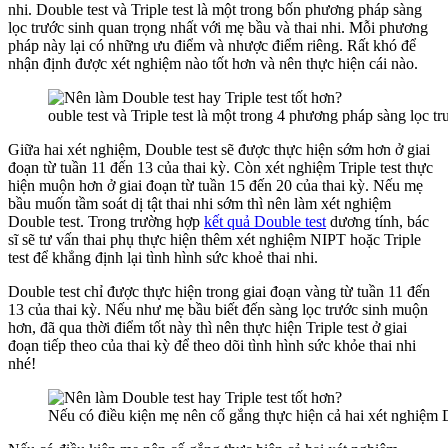
nhi. Double test và Triple test là một trong bốn phương pháp sàng
lọc trước sinh quan trọng nhất với mẹ bầu và thai nhi. Mỗi phương
pháp này lại có những ưu điểm và nhược điểm riêng. Rất khó để
nhận định được xét nghiệm nào tốt hơn và nên thực hiện cái nào.
ouble test và Triple test là một trong 4 phương pháp sàng lọc t
Giữa hai xét nghiệm, Double test sẽ được thực hiện sớm hơn ở giai
đoạn từ tuần 11 đến 13 của thai kỳ. Còn xét nghiệm Triple test thực
hiện muộn hơn ở giai đoạn từ tuần 15 đến 20 của thai kỳ. Nếu mẹ
bầu muốn tầm soát dị tật thai nhi sớm thì nên làm xét nghiệm
Double test. Trong trường hợp
kết quả Double test
dương tính, bác
sĩ sẽ tư vấn thai phụ thực hiện thêm xét nghiệm NIPT hoặc Triple
test để khẳng định lại tình hình sức khoẻ thai nhi.
Double test chỉ được thực hiện trong giai đoạn vàng từ tuần 11 đến
13 của thai kỳ. Nếu như mẹ bầu biết đến sàng lọc trước sinh muộn
hơn, đã qua thời điểm tốt này thì nên thực hiện Triple test ở giai
đoạn tiếp theo của thai kỳ để theo dõi tình hình sức khỏe thai nhi
nhé!
Nếu có điều kiện mẹ nên cố gắng thực hiện cả hai xét nghiệm Do