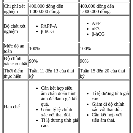
Chi phí xét
400.000 đồng đến
400.000 đồng đến
nghiệm
1.000.000 đồng.
1.000.000 đồng.
AFP
Bộ chất xét
PAPP-A
uE3
nghiệm
β-hCG
β-hCG
Mức độ an
100%
100%
toàn
Độ chính
90%
90%
xác cao nhất
Thời điểm
Tuần 11 đến 13 của thai
Tuần 15 đến 20 của thai
thực hiện
kỳ
kỳ
Cần kết hợp siêu
âm chẩn đoán hình
Tỉ lệ dương tính giả
ảnh để đánh giá kết
cao.
quả.
Giảm đi độ chính
Hạn chế
Giảm tỷ lệ chính
xác với thai đôi.
xác với thai đôi.
Cần kết hợp với
Tỉ lệ dương tính giả
siêu âm thai.
cao.