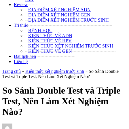
Review
ĐỊA ĐIỂM XÉT NGHIỆM ADN
ĐỊA ĐIỂM XÉT NGHIỆM GEN
ĐỊA ĐIỂM XÉT NGHIỆM TRƯỚC SINH
Tri thức
BỆNH HỌC
KIẾN THỨC VỀ ADN
KIẾN THỨC VỀ HPV
KIẾN THỨC XÉT NGHIỆM TRƯỚC SINH
KIẾN THỨC VỀ GEN
Đặt lịch hẹn
Liên hệ
Trang chủ
»
Kiến thức xét nghiệm trước sinh
»
So Sánh Double
Test và Triple Test, Nên Làm Xét Nghiệm Nào?
So Sánh Double Test và Triple
Test, Nên Làm Xét Nghiệm
Nào?