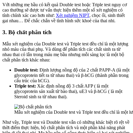
Với những mẹ bầu có kết quả Double test hoặc Triple test nguy cơ
cao thường sẽ được tư vấn thực hiện thêm một số xét nghiệm có
tính chính xác cao hơn như:
Xét nghiệm NIPT
, chọc ối, sinh thiết
gai nhau… Để chắc chắn về tình hình sức khoẻ của thai nhi.
3. Bộ chất phân tích
Mẫu xét nghiệm của Double test và Triple test đều chỉ là một lượng
nhỏ máu của thai phụ. Và dùng để phân tích các chất sinh ra từ
nhau thai có lẫn trong máu mẹ bầu nhưng mỗi sàng lọc là một bộ
chất phân tích khác nhau:
Double test:
Định lượng nồng độ của 2 chất PAPP-A (là một
glycoprotein tiết ra từ nhau thai) và β-hCG (thành phần trong
cấu trúc của hCG).
Triple test:
Xác định nồng độ 3 chất AFP ( là một
glycoprotein sản xuất từ bào thai), uE3 và β-hCG ( là một
Steroid sinh ra từ nhau thai).
Mẫu xét nghiệm của Double test và Triple test đều chỉ là một 
Như vây, Triple test và Double test vẫn có những khác biệt rõ rệt về
thời điểm thực hiện, bộ chất phân tích và một phần khả năng phát
hiện dị tật thai nhi. Mẹ bầu nên cố gắng thực hiện cả hai xét nghiệm