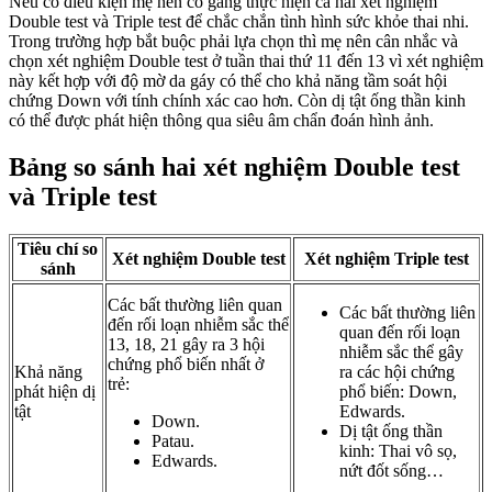
Nếu có điều kiện mẹ nên cố gắng thực hiện cả hai xét nghiệm
Double test và Triple test để chắc chắn tình hình sức khỏe thai nhi.
Trong trường hợp bắt buộc phải lựa chọn thì mẹ nên cân nhắc và
chọn xét nghiệm Double test ở tuần thai thứ 11 đến 13 vì xét nghiệm
này kết hợp với độ mờ da gáy có thể cho khả năng tầm soát hội
chứng Down với tính chính xác cao hơn. Còn dị tật ống thần kinh
có thể được phát hiện thông qua siêu âm chẩn đoán hình ảnh.
Bảng so sánh hai xét nghiệm Double test
và Triple test
Tiêu chí so
Xét nghiệm Double test
Xét nghiệm Triple test
sánh
Các bất thường liên quan
Các bất thường liên
đến rối loạn nhiễm sắc thể
quan đến rối loạn
13, 18, 21 gây ra 3 hội
nhiễm sắc thể gây
chứng phổ biến nhất ở
Khả năng
ra các hội chứng
trẻ:
phát hiện dị
phổ biến: Down,
tật
Edwards.
Down.
Dị tật ống thần
Patau.
kinh: Thai vô sọ,
Edwards.
nứt đốt sống…