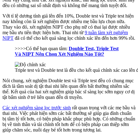
đều có những sai số nhất định và không thể mang tính tuyệt đối.
Với tỉ lệ dương tính giả lên đến 10%, Double test và Triple test hiện
nay không còn là xét nghiệm được nhiều mẹ bầu lựa chọn nữa.
Thay vào đó, xét nghiệm NIPT cho phụ nữ có thai lại được nhiều
mẹ bầu ưu tiên thực hiện hơn. Thai nhi từ
9 tuần làm xét nghiệm
NIPT
đã có thể cho kết quả sàng lọc chính xác lên đến hơn 99% rồi.
>>>>Có thể bạn quan tâm:
Double Test, Triple Test
Và NIPT Nên Chọn Xét Nghiệm Nào Tốt?
Triple test và Double test là đều cho kết quả chính xác cao lên
Nói chung, xét nghiệm Double test và Triple test đều có chung mục
đích là tầm soát dị tật thai nhi liên quan đến bất thường nhiễm sắc
thể. Kết quả của hai xét nghiệm giúp bác sĩ sàng lọc sớm nguy cơ dị
tật bẩm sinh ở trẻ liên quan đến di truyền.
Các xét nghiệm sàng lọc trước sinh
rất quan trọng với các mẹ bầu và
thai nhi. Việc phát hiện sớm các bất thường sẽ giúp gia đình chuẩn
bị tâm lý tốt hơn, có biện pháp khắc phục phù hợp. Có những chuẩn
bị về tinh thần và tài chính tốt hơn để có biện pháp can thiệp sớm
giúp chăm sóc, nuôi dạy bé tốt hơn trong tương lai.