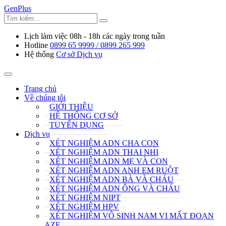
GenPlus
Lịch làm việc
08h - 18h các ngày trong tuần
Hotline
0899 65 9999 / 0899 265 999
Hệ thống
Cơ sở Dịch vụ
Trang chủ
Về chúng tôi
GIỚI THIỆU
HỆ THỐNG CƠ SỞ
TUYỂN DỤNG
Dịch vụ
XÉT NGHIỆM ADN CHA CON
XÉT NGHIỆM ADN THAI NHI
XÉT NGHIỆM ADN MẸ VÀ CON
XÉT NGHIỆM ADN ANH EM RUỘT
XÉT NGHIỆM ADN BÀ VÀ CHÁU
XÉT NGHIỆM ADN ÔNG VÀ CHÁU
XÉT NGHIỆM NIPT
XÉT NGHIỆM HPV
XÉT NGHIỆM VÔ SINH NAM VI MẤT ĐOẠN
AZF