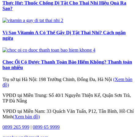
Thực Hư: Thuốc Chống Dị Tật Cho Thai Nhi Hiệu Quả Ra
Sao?
Vì Sao Vitamin A Có Thể Gây Dị Tật Thai Nhi? Cách ngăn
ngừa
Chọc Ối Có Được Thanh Toán Bảo Hiểm Không? Thanh toán
bao nhiêu
Trụ sở tại Hà Nội: 198 Trường Chinh, Đống Đa, Hà Nội
(Xem bản
đồ)
VPĐD tại Miền Trung: Số 40/1 Nguyễn Thiện Kế, Quận Sơn Trà,
TP Đà Nẵng
VPĐD tại Miền Nam: 33 Quách Văn Tuấn, P12, Tân Bình, Hồ Chí
Minh
(Xem bản đồ)
0899 265 999
|
0899 65 9999