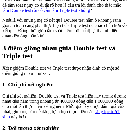
để tầm soát nguy cơ dị tật rõ hơn là câu trả lời dành cho thắc mắc
làm Double test rồi có cần làm Triple test không
?
Nhất là với những mẹ có kết quả Double test nằm ở khoảng ranh
giới an toàn càng phải thực hiện tiếp Triple test để chắc chắn hơn về
kết quả. Đồng thời giúp tầm soát thêm một số dị tật thai nhi liên
quan đến ống thần kinh.
3 điểm giống nhau giữa Double test và
Triple test
Xét nghiệm Double test và Triple test được nhận định có một số
điểm giống nhau như sau:
1. Chi phí xét nghiệm
Chi phí xét nghiệm Double test và Triple test hiện nay tương đương
nhau đều nằm trong khoảng từ 400.000 đồng đến 1.000.000 đồng
cho một lần thực hiện xét nghiệm. Mức giá này được đánh giá vừa
phải, giúp mẹ bầu dễ dàng lựa chọn thực hiện các
sàng lọc trước
sinh
này hơn.
2. Đối tượng xét nghiệm