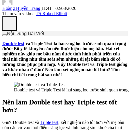
Hoàng Huyền Trang
11:41 - 02/03/2026
Tham vấn y khoa
TS Robert Elliott
Nội Dung Bài Viết
Double test
và Triple Test là hai sàng lọc trước sinh quan trọng
được Bộ y tế khuyến cáo nên thực hiện cho mẹ bầu. Hai xét
nghiệm này giúp mẹ bầu nắm được tình hình phát triển của
thai nhi cũng như tầm soát sớm những dị tật bẩm sinh để có
hướng khắc phục phù hợp. Vậy Double test và Triple test giống
và khác nhau ở đâu? Nên làm xét nghiệm nào tốt hơn? Tìm
hiểu chi tiết trong bài sau nhé!
Double test và Triple Test là hai sàng lọc trước sinh quan trọ
Nên làm Double test hay Triple test tốt
hơn?
Giữa Double test và
Triple test
, xét nghiệm nào tốt hơn với mẹ bầu
còn căn cứ vào thời điểm sàng lọc và tình trạng sức khoẻ của thai