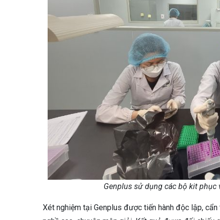
Genplus sử dụng các bộ kit phục 
Xét nghiệm tại Genplus được tiến hành độc lập, cẩn t