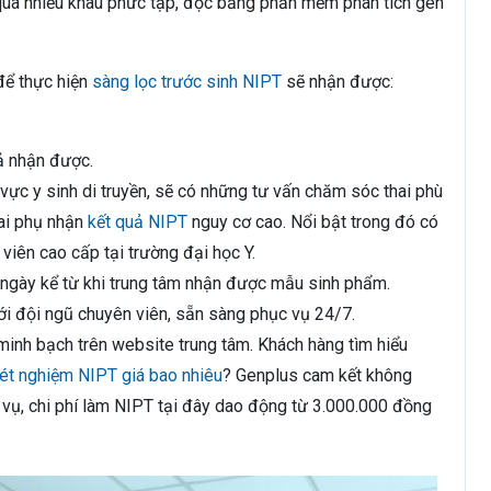
 qua nhiều khâu phức tạp, đọc bằng phần mềm phân tích gen
để thực hiện
sàng lọc trước sinh NIPT
sẽ nhận được:
uả nhận được.
vực y sinh di truyền, sẽ có những tư vấn chăm sóc thai phù
hai phụ nhận
kết quả NIPT
nguy cơ cao. Nổi bật trong đó có
viên cao cấp tại trường đại học Y.
 ngày kể từ khi trung tâm nhận được mẫu sinh phẩm.
với đội ngũ chuyên viên, sẵn sàng phục vụ 24/7.
minh bạch trên website trung tâm. Khách hàng tìm hiểu
ét nghiệm NIPT giá bao nhiêu
? Genplus cam kết không
ch vụ, chi phí làm NIPT tại đây dao động từ 3.000.000 đồng