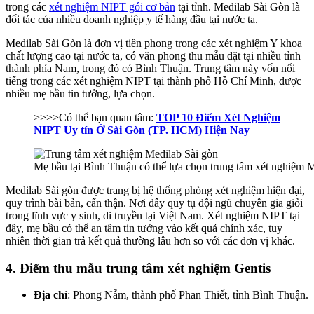
trong các
xét nghiệm NIPT gói cơ bản
tại tỉnh. Medilab Sài Gòn là
đối tác của nhiều doanh nghiệp y tế hàng đầu tại nước ta.
Medilab Sài Gòn là đơn vị tiên phong trong các xét nghiệm Y khoa
chất lượng cao tại nước ta, có văn phong thu mẫu đặt tại nhiều tỉnh
thành phía Nam, trong đó có Bình Thuận. Trung tâm này vốn nổi
tiếng trong các xét nghiệm NIPT tại thành phố Hồ Chí Minh, được
nhiều mẹ bầu tin tưởng, lựa chọn.
>>>>Có thể bạn quan tâm:
TOP 10 Điểm Xét Nghiệm
NIPT Uy tín Ở Sài Gòn (TP. HCM) Hiện Nay
Mẹ bầu tại Bình Thuận có thể lựa chọn trung tâm xét nghiệm 
Medilab Sài gòn được trang bị hệ thống phòng xét nghiệm hiện đại,
quy trình bài bản, cẩn thận. Nơi đây quy tụ đội ngũ chuyên gia giỏi
trong lĩnh vực y sinh, di truyền tại Việt Nam. Xét nghiệm NIPT tại
đây, mẹ bầu có thể an tâm tin tưởng vào kết quả chính xác, tuy
nhiên thời gian trả kết quả thường lâu hơn so với các đơn vị khác.
4. Điểm thu mẫu trung tâm xét nghiệm Gentis
Địa chỉ
: Phong Nẫm, thành phố Phan Thiết, tỉnh Bình Thuận.