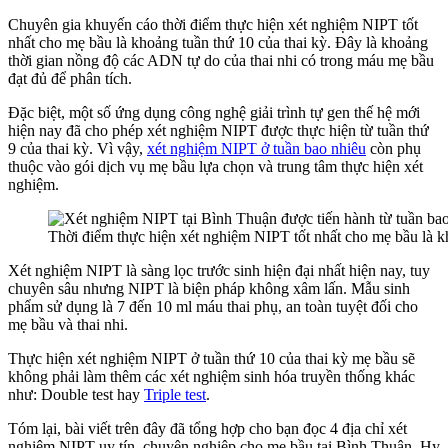
Chuyên gia khuyến cáo thời điểm thực hiện xét nghiệm NIPT tốt
nhất cho mẹ bầu là khoảng tuần thứ 10 của thai kỳ. Đây là khoảng
thời gian nồng độ các ADN tự do của thai nhi có trong máu mẹ bầu
đạt đủ để phân tích.
Đặc biệt, một số ứng dụng công nghệ giải trình tự gen thế hệ mới
hiện nay đã cho phép xét nghiệm NIPT được thực hiện từ tuần thứ
9 của thai kỳ. Vì vậy,
xét nghiệm NIPT ở tuần bao nhiêu
còn phụ
thuộc vào gói dịch vụ mẹ bầu lựa chọn và trung tâm thực hiện xét
nghiệm.
Thời điểm thực hiện xét nghiệm NIPT tốt nhất cho mẹ bầu là k
Xét nghiệm NIPT là sàng lọc trước sinh hiện đại nhất hiện nay, tuy
chuyên sâu nhưng NIPT là biện pháp không xâm lấn. Mẫu sinh
phẩm sử dụng là 7 đến 10 ml máu thai phụ, an toàn tuyệt đối cho
mẹ bầu và thai nhi.
Thực hiện xét nghiệm NIPT ở tuần thứ 10 của thai kỳ mẹ bầu sẽ
không phải làm thêm các xét nghiệm sinh hóa truyền thống khác
như: Double test hay
Triple test
.
Tóm lại, bài viết trên đây đã tổng hợp cho bạn đọc 4 địa chỉ xét
nghiệm NIPT uy tín, chuyên nghiệp cho mẹ bầu tại Bình Thuận. Hy