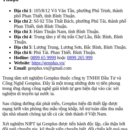
Địa chỉ 1
: 105/8/12 Võ Văn Tần, phường Phú Trinh, thành
phố Phan Thiết, tỉnh Bình Thuận.
Địa chỉ 2
: Số 02 Tôn Thất Bách, phường Phú Tài, thành phố
Phan Thiết, tỉnh Bình Thuận.
Địa chỉ 3
: Hàm Thuận Nam, tỉnh Bình Thuận.
Địa chỉ 4
: Trung tâm y tế thị trấn Chợ Lầu, Bắc Bình, Bình
Thuận.
Địa chỉ 5
: Lương Trung, Lương Sơn, Bắc Bình, Bình Thuận.
Địa chỉ 6
: Phú Tài. Phan Thiết. Bình Thuận.
Hotline
:
0899 65 9999
hoặc
0899 265 999
Website
:
https://genplus.vn/
Email
: genplus.vn@gmail.com
Trung tâm xét nghiệm Genplus thuộc công ty TNHH Đầu Tư và
Công Nghệ Genplus. Đây là một trong những đơn vị tiên phong
trong ứng dụng công nghệ giải trình tự gen hiện đại vào các xét
nghiệm di truyền tại nước ta.
Sau chặng đường dài phát triển, Genplus hiện đã thiết lập được
mạng lưới văn phòng thu mẫu rộng khắp, hỗ trợ toàn dân thu mẫu
tận nhà nhanh chóng tại tất cả các tỉnh thành ở Việt Nam.
Xét nghiệm NIPT tại Genplus được tiến hành độc lập, cẩn thận bởi
đội ngũ chuyên gia, kỹ thuật viên chuyên biệt, đối chiếu kết quả qua