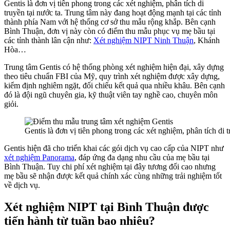
Gentis là đơn vị tiên phong trong các xét nghiệm, phân tích di
truyền tại nước ta. Trung tâm này đang hoạt động mạnh tại các tỉnh
thành phía Nam với hệ thống cơ sở thu mẫu rộng khắp. Bên cạnh
Bình Thuận, đơn vị này còn có điểm thu mẫu phục vụ mẹ bầu tại
các tỉnh thành lân cận như:
Xét nghiệm NIPT Ninh Thuận
, Khánh
Hòa…
Trung tâm Gentis có hệ thống phòng xét nghiệm hiện đại, xây dựng
theo tiêu chuẩn FBI của Mỹ, quy trình xét nghiệm được xây dựng,
kiểm định nghiêm ngặt, đối chiếu kết quả qua nhiều khâu. Bên cạnh
đó là đội ngũ chuyên gia, kỹ thuật viên tay nghề cao, chuyên môn
giỏi.
Gentis là đơn vị tiên phong trong các xét nghiệm, phân tích di t
Gentis hiện đã cho triển khai các gói dịch vụ cao cấp của NIPT như
xét nghiệm Panorama
, đáp ứng đa dạng nhu cầu của mẹ bầu tại
Bình Thuận. Tuy chi phí xét nghiệm tại đây tương đối cao nhưng
mẹ bầu sẽ nhận được kết quả chính xác cùng những trải nghiệm tốt
về dịch vụ.
Xét nghiệm NIPT tại Bình Thuận được
tiến hành từ tuần bao nhiêu?