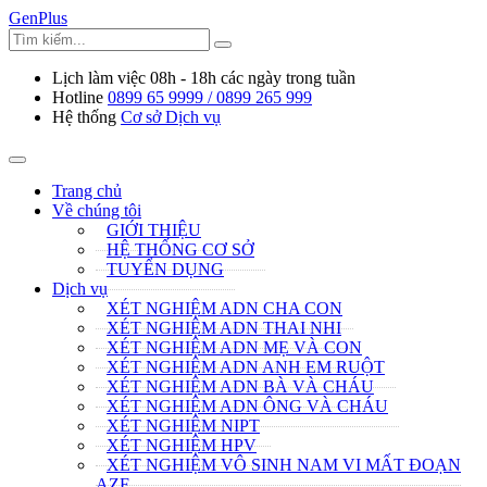
GenPlus
Lịch làm việc
08h - 18h các ngày trong tuần
Hotline
0899 65 9999 / 0899 265 999
Hệ thống
Cơ sở Dịch vụ
Trang chủ
Về chúng tôi
GIỚI THIỆU
HỆ THỐNG CƠ SỞ
TUYỂN DỤNG
Dịch vụ
XÉT NGHIỆM ADN CHA CON
XÉT NGHIỆM ADN THAI NHI
XÉT NGHIỆM ADN MẸ VÀ CON
XÉT NGHIỆM ADN ANH EM RUỘT
XÉT NGHIỆM ADN BÀ VÀ CHÁU
XÉT NGHIỆM ADN ÔNG VÀ CHÁU
XÉT NGHIỆM NIPT
XÉT NGHIỆM HPV
XÉT NGHIỆM VÔ SINH NAM VI MẤT ĐOẠN
AZF