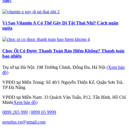
Sao?
Vì Sao Vitamin A Có Thể Gây Dị Tật Thai Nhi? Cách ngăn
ngừa
Chọc Ối Có Được Thanh Toán Bảo Hiểm Không? Thanh toán
bao nhiêu
Trụ sở tại Hà Nội: 198 Trường Chinh, Đống Đa, Hà Nội
(Xem bản
đồ)
VPĐD tại Miền Trung: Số 40/1 Nguyễn Thiện Kế, Quận Sơn Trà,
TP Đà Nẵng
VPĐD tại Miền Nam: 33 Quách Văn Tuấn, P12, Tân Bình, Hồ Chí
Minh
(Xem bản đồ)
0899 265 999
|
0899 65 9999
genplus.vn@gmail.com