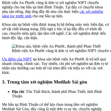
Bệnh viện An Phước cũng là đơn vị xét nghiệm NIPT chuyên
nghiệp cho mẹ bầu tại tỉnh Bình Thuận. Tại đây có chuyên khoa
phụ sản riêng, đáp ứng đầy đủ nhu cầu thực hiện
các xét nghiệm
sàng lọc trước sinh
cho mẹ bầu tại tỉnh.
Khoa sản tại bệnh viện được trang bị hệ thống máy móc hiện đại, cơ
sở vật chất khang trang. Đội ngũ y bác sĩ tại đây đều có trình độ
cao, chuyên môn giỏi, tận tâm với nghề. Các xét nghiệm được tiến
hành độc lập, cẩn thận.
Bệnh viện An Phước cũng là đơn vị xét nghiệm NIPT chuyên n
Ưu điểm của NIPT
tại khoa sản bệnh viện An Phước là trả kết quả
nhanh chóng, chính xác. Tuy nhiên, chi phí xét nghiệm tại đơn vị tư
nhân này thường cao hơn từ vài trăm đến vài triệu so với các nơi
khác.
3. Trung tâm xét nghiệm Medilab Sài gòn
Địa chỉ
: Tôn Thất Bách, thành phố Phan Thiết, tỉnh Bình
Thuận.
Mẹ bầu tại Bình Thuận có thể lựa chọn trung tâm xét nghiệm
Medilab Sài Gòn, đây cũng là một đơn vị uy tín, chuyên nghiệp