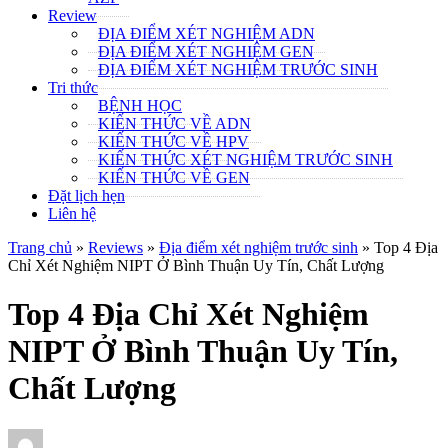
Review
ĐỊA ĐIỂM XÉT NGHIỆM ADN
ĐỊA ĐIỂM XÉT NGHIỆM GEN
ĐỊA ĐIỂM XÉT NGHIỆM TRƯỚC SINH
Tri thức
BỆNH HỌC
KIẾN THỨC VỀ ADN
KIẾN THỨC VỀ HPV
KIẾN THỨC XÉT NGHIỆM TRƯỚC SINH
KIẾN THỨC VỀ GEN
Đặt lịch hẹn
Liên hệ
Trang chủ
»
Reviews
»
Địa điểm xét nghiệm trước sinh
»
Top 4 Địa
Chỉ Xét Nghiệm NIPT Ở Bình Thuận Uy Tín, Chất Lượng
Top 4 Địa Chỉ Xét Nghiệm
NIPT Ở Bình Thuận Uy Tín,
Chất Lượng