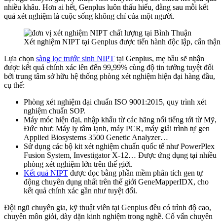
nhiều khâu. Hơn ai hết, Genplus luôn thấu hiểu, đằng sau mỗi kết
quả xét nghiệm là cuộc sống không chỉ của một người.
Xét nghiệm NIPT tại Genplus được tiến hành độc lập, cẩn thận
Lựa chọn
sàng lọc trước sinh NIPT
tại Genplus, mẹ bầu sẽ nhận
được kết quả chính xác lên đến 99,99% cùng độ tin tưởng tuyệt đối
bởi trung tâm sở hữu hệ thống phòng xét nghiệm hiện đại hàng đầu,
cụ thể:
Phòng xét nghiệm đại chuẩn ISO 9001:2015, quy trình xét
nghiệm chuẩn SOP.
Máy móc hiện đại, nhập khẩu từ các hãng nổi tiếng tới từ Mỹ,
Đức như: Máy ly tâm lạnh, máy PCR, máy giải trình tự gen
Applied Biosystems 3500 Genetic Analyzer…
Sử dụng các bộ kit xét nghiệm chuẩn quốc tế như PowerPlex
Fusion System, Investigator X-12… Được ứng dụng tại nhiều
phòng xét nghiệm lớn trên thế giới.
Kết quả NIPT
được đọc bằng phần mềm phân tích gen tự
động chuyên dụng nhất trên thế giới GeneMapperIDX, cho
kết quả chính xác gần như tuyệt đối.
Đội ngũ chuyên gia, kỹ thuật viên tại Genplus đều có trình độ cao,
chuyên môn giỏi, dày dặn kinh nghiệm trong nghề. Cố vấn chuyên