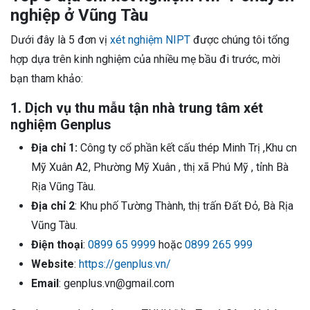
nghiệp ở Vũng Tàu
Dưới đây là 5 đơn vị
xét nghiệm NIPT
được chúng tôi tổng
hợp dựa trên kinh nghiệm của nhiều mẹ bầu đi trước, mời
bạn tham khảo:
1. Dịch vụ thu mẫu tận nhà trung tâm xét
nghiệm Genplus
Địa chỉ 1:
Công ty cổ phần kết cấu thép Minh Trị ,Khu cn
Mỹ Xuân A2, Phường Mỹ Xuân , thị xã Phú Mỹ , tỉnh Bà
Rịa Vũng Tàu.
Địa chỉ 2
: Khu phố Tường Thành, thị trấn Đất Đỏ, Bà Rịa
Vũng Tàu.
Điện thoại
:
0899 65 9999
hoặc
0899 265 999
Website
:
https://genplus.vn/
Email
: genplus.vn@gmail.com