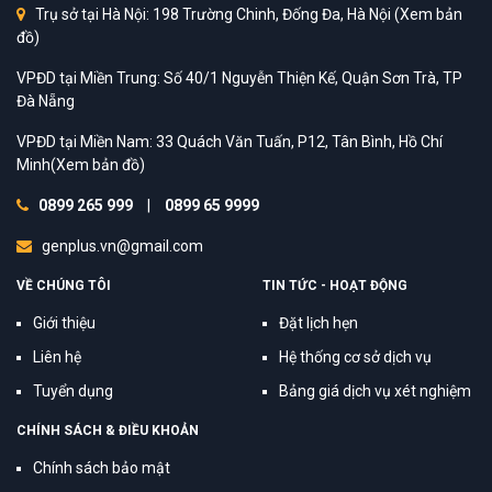
Trụ sở tại Hà Nội: 198 Trường Chinh, Đống Đa, Hà Nội
(Xem bản
đồ)
VPĐD tại Miền Trung: Số 40/1 Nguyễn Thiện Kế, Quận Sơn Trà, TP
Đà Nẵng
VPĐD tại Miền Nam: 33 Quách Văn Tuấn, P12, Tân Bình, Hồ Chí
Minh
(Xem bản đồ)
0899 265 999
|
0899 65 9999
genplus.vn@gmail.com
VỀ CHÚNG TÔI
TIN TỨC - HOẠT ĐỘNG
Giới thiệu
Đặt lịch hẹn
Liên hệ
Hệ thống cơ sở dịch vụ
Tuyển dụng
Bảng giá dịch vụ xét nghiệm
CHÍNH SÁCH & ĐIỀU KHOẢN
Chính sách bảo mật