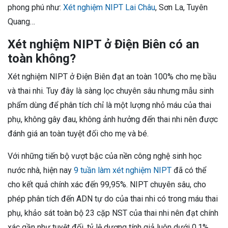
phong phú như:
Xét nghiệm NIPT Lai Châu
, Sơn La, Tuyên
Quang…
Xét nghiệm NIPT ở Điện Biên có an
toàn không?
Xét nghiệm NIPT ở Điện Biên đạt an toàn 100% cho mẹ bầu
và thai nhi. Tuy đây là sàng lọc chuyên sâu nhưng mẫu sinh
phẩm dùng để phân tích chỉ là một lượng nhỏ máu của thai
phụ, không gây đau, không ảnh hưởng đến thai nhi nên được
đánh giá an toàn tuyệt đối cho mẹ và bé.
Với những tiến bộ vượt bậc của nền công nghệ sinh học
nước nhà, hiện nay
9 tuần làm xét nghiệm NIPT
đã có thể
cho kết quả chính xác đến 99,95%. NIPT chuyên sâu, cho
phép phân tích đến ADN tự do của thai nhi có trong máu thai
phụ, khảo sát toàn bộ 23 cặp NST của thai nhi nên đạt chính
xác gần như tuyệt đối, tỷ lệ dương tính giả luôn dưới 0,1%.